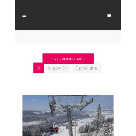
FIVE COLUMNS GRID
All
Jurgów Ski
Ogród zima