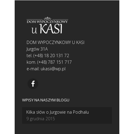
DOM WYPOCZYNKOWY U KASI
Jurgów 31A
tel. (+48) 18 20 131 72
kom. (+48) 787 151 717
e-mail: ukasii@wp.pl
WPISY NA NASZYM BLOGU
Kilka słów o Jurgowie na Podhalu
9 grudnia 2015